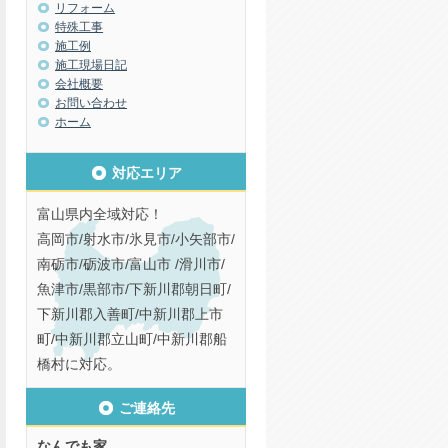
リフォーム
特殊工事
施工例
施工現場日記
会社概要
お問い合わせ
ホーム
対応エリア
富山県内全域対応！
高岡市/射水市/氷見市/小矢部市/
南砺市/砺波市/富山市 /滑川市/
魚津市/黒部市/下新川郡朝日町/
下新川郡入善町/中新川郡上市
町/中新川郡立山町/中新川郡船
橋村に対応。
ご連絡先
なんでも家