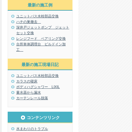
最新の施工例
ユニットバス水栓部品交換
ハチの巣撤去
深井戸ジェットポンプ ジェット
セット交換
レンジフード ベアリング交換
台所単体調理台 ビルドイン加
工
最新の施工現場日記
ユニットバス水栓部品交換
カラスの寝床
ボディハグシャワー LIXIL
量水器から漏水
カーテンレール脱落
コンテンツリンク
水まわりのトラブル