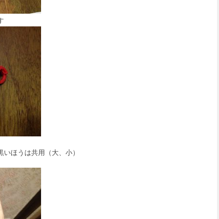
す
黒いほうは共用（大、小）